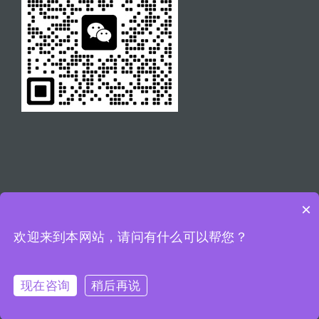
×
欢迎来到本网站，请问有什么可以帮您？
© All rights reserved. • 杭州伊迈管件有限公司 电话：
0571-87967535 邮箱：lsj@ym-lok.com
浙ICP备
2023005937号
现在咨询
稍后再说