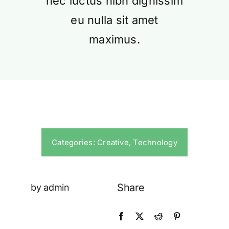
nec luctus nibh dignissim
联系我们
eu nulla sit amet
maximus.
Categories:
Creative
,
Technology
Share
by admin