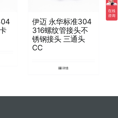
04
伊迈 永华标准304
头卡
316螺纹管接头不
锈钢接头 三通头
CC
详情